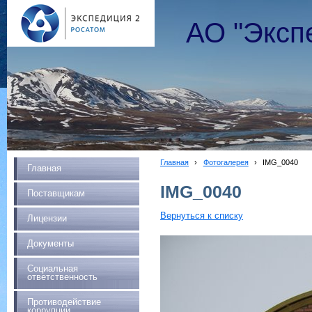
АО "Эксп
Главная
›
Фотогалерея
›
IMG_0040
Главная
IMG_0040
Поставщикам
Вернуться к списку
Лицензии
Документы
Социальная
ответственность
Противодействие
коррупции