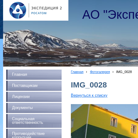
АО "Эксп
Главная
›
Фотогалерея
›
IMG_0028
Главная
IMG_0028
Поставщикам
Вернуться к списку
Лицензии
Документы
Социальная
ответственность
Противодействие
коррупции