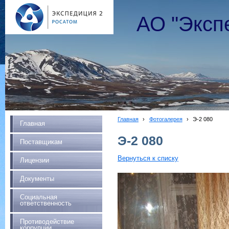
АО "Эксп
Главная
›
Фотогалерея
›
Э-2 080
Главная
Э-2 080
Поставщикам
Вернуться к списку
Лицензии
Документы
Социальная
ответственность
Противодействие
коррупции