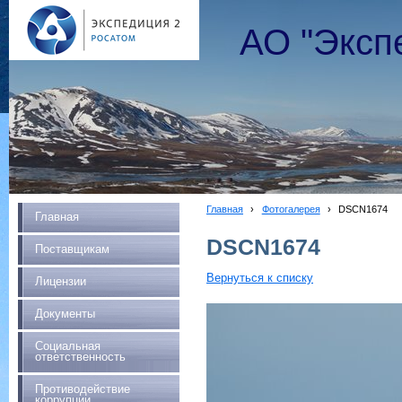
АО "Эксп
Главная
›
Фотогалерея
›
DSCN1674
Главная
DSCN1674
Поставщикам
Вернуться к списку
Лицензии
Документы
Социальная
ответственность
Противодействие
коррупции