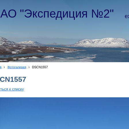
АО "Экспедиция №2"
e
я
›
Фотогалерея
›
DSCN1557
CN1557
ться к списку