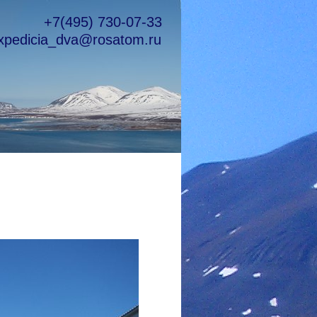
+7(495) 730-07-33
xpedicia_dva@rosatom.ru