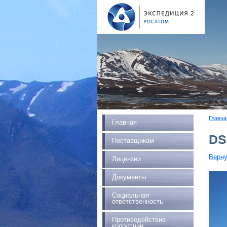
Главна
Главная
DS
Поставщикам
Верну
Лицензии
Документы
Социальная
ответственность
Противодействие
коррупции