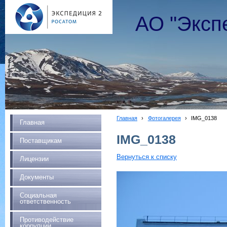
АО "Эксп
Главная
›
Фотогалерея
›
IMG_0138
Главная
IMG_0138
Поставщикам
Вернуться к списку
Лицензии
Документы
Социальная
ответственность
Противодействие
коррупции