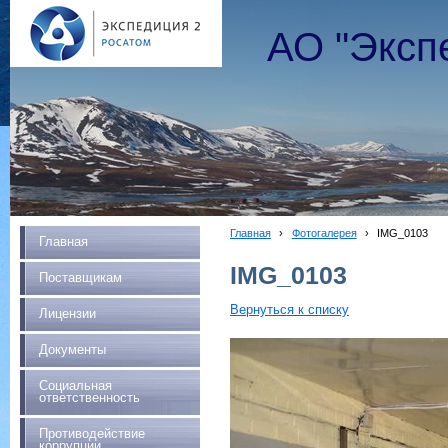
АО "Эксп
Главная
›
Фотогалерея
›
IMG_0103
Главная
IMG_0103
Поставщикам
Вернуться к списку
Лицензии
Документы
Социальная
ответственность
Противодействие
коррупции