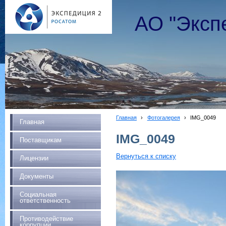
АО "Эксп
Главная
›
Фотогалерея
›
IMG_0049
Главная
IMG_0049
Поставщикам
Вернуться к списку
Лицензии
Документы
Социальная
ответственность
Противодействие
коррупции